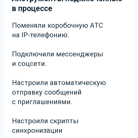
Написали решение
«Быстрый старт» для
быстрого переноса всех
воронок, полей настроек
и триггеров.
Настроили Salesbot для
ответа на типовые вопросы
и сбора контактной
информации.
Организация работы отдела
продаж
Менеджерам стало проще