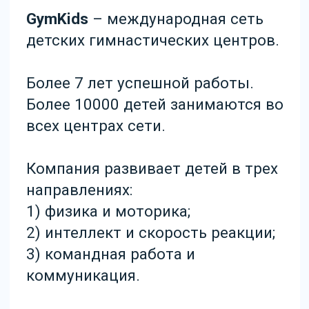
всех центрах сети.
Компания развивает детей в трех
направлениях:
1) физика и моторика;
2) интеллект и скорость реакции;
amoCRM
Виджеты
МойСклад
3) командная работа и
коммуникация.
Тренировки проходят в
специально оборудованных залах.
Программы распределены на
разные виды групп детей по
возрасту. Все занятия проводятся
под контролем
высококвалифицированных
специалистов, в игровой форме,
что нравится детям.