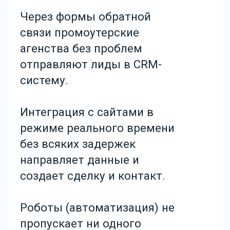
компания.
У руководителей есть
полный доступ к
прозрачной и понятной
системе аналитике.
Настроим
правильно все
процессы в CRM
+7