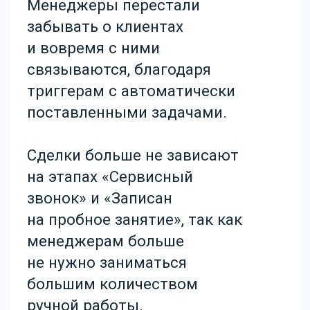
Через формы обратной
связи промоутерские
агенства без проблем
отправляют лиды в CRM-
систему.
Интеграция с сайтами в
режиме реального времени
без всяких задержек
направляет данные и
создает сделку и контакт.
Роботы (автоматизация) не
пропускает ни одного
входящего запроса, ставит
задачи менеджеру.
Скорость обработки
входящих запросов выросла
в 10 раз.