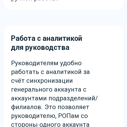
Увеличили количество
обрабатываемых заявок
благодаря подключению
большого количества
источников.
Внутренние
доработки amoCRM
Понять весь цикл сделки
можно со стандартным
инструментом аналитики:
откуда пришёл клиент и по
каким этапам прошёл.
Благодаря доработкам
компания имеет полную и