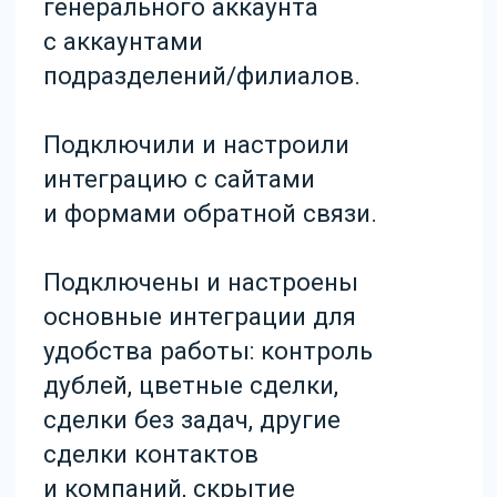
и понятнее работать
в системе.
Менеджеры перестали
забывать о клиентах
и вовремя с ними
связываются, благодаря
триггерам с автоматически
поставленными задачами.
Сделки больше не зависают
на этапах «Сервисный
звонок» и «Записан
на пробное занятие», так как
менеджерам больше
не нужно заниматься
большим количеством
ручной работы.