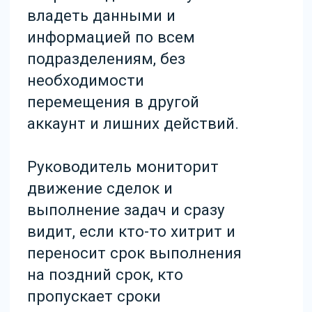
структурированную
аналитику по всем
подразделениям и при этом
всё это в виде базового
функционала без сложных
действий со стороны РОПа.
Визуально CRM выглядит
базово и не смущает
пользователя лишним
функционалом, при этом
установленные доработки
работают на улучшение
системы для компании.
Установлена синхронизация
настроек, чтобы быстро и
точно вносить изменения во
все подразделения. Это
решение помогает