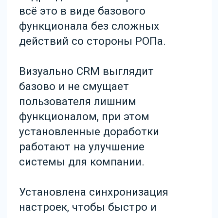
Виджеты
WhatsApp
Telegram
Время у клиента
Хранение звонков
HeadHunter (hh.ru)
Интеграция с сайтами
Массовое копирование сделок
Поиск дублей
Все виджеты (47)
Политика конфиденциальности
ООО «Эмфи» © 2014 — 2026
Мы
используем файлы cookie
с целью
персонализации сервисов и повышения удобства
пользования веб-сайтом. Если вы не хотите
использовать файлы cookie, измените настройки