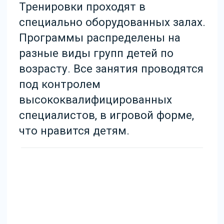
Сроки внедрения amoCRM
6-8 месяцев.
Результаты после
внедрения