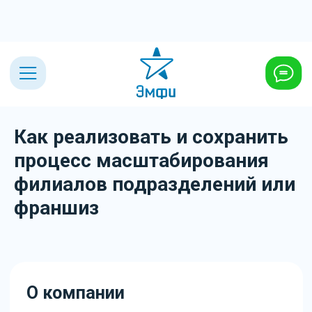
Как реализовать и сохранить
процесс масштабирования
филиалов подразделений или
франшиз
О компании
GymKids
– международная сеть
+7 (495) 432-23-03
детских гимнастических центров.
Более 7 лет успешной работы.
Более 10000 детей занимаются во