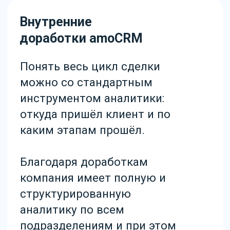
г. Москва, ул. Берзарина д. 36 стр 2
Время работы
Пн-Пт: 09:00 - 18:00
Полезное
amoCRM
Лицензии amoCRM
MAXeGRAM
Внедрение amoCRM
МойСклад
amoCRM за 5 дней
О компании
Подбор персонала
Статьи
Сопровождение amoCRM
Кейсы
Разработка виджетов
Контакты
Сессия с бизнес-
аналитиком