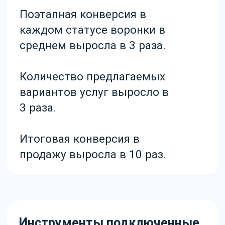
генерального аккаунта
с аккаунтами
подразделений/филиалов.
Подключили и настроили
интеграцию с сайтами
и формами обратной связи.
Подключены и настроены
основные интеграции для
удобства работы: контроль
дублей, цветные сделки,
сделки без задач, другие
сделки контактов
и компаний, скрытие
и запрет редактирования,
а также автораспределение
сделок.
Добавили триггеры
по задачам.