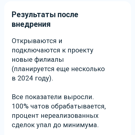
Итоговая конверсия в
продажу выросла в 10 раз.
Инструменты подключенные
в процессе
Поменяли коробочную АТС
на IP-телефонию.
Подключили мессенджеры
и соцсети.
Настроили автоматическую
отправку сообщений
с приглашениями.
Настроили скрипты
синхронизации