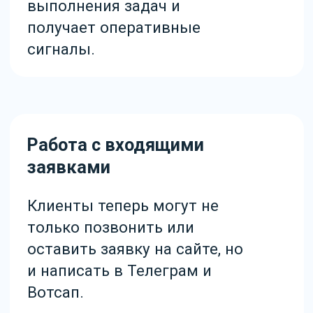
экономить на специалистах
и не допускать ошибок от
человеческого фактора.
Итог
В результате работы с
Эмфи компания GymKids
смогла выстроить
систему работы и
управления бизнесом так,
чтобы эффективно
масштабироваться и
подключать новые
филиалы.
Выросла конверсия и
количество услуг,
которые оказывает