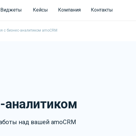
Виджеты
Кейсы
Компания
Контакты
я с бизнес-аналитиком amoCRM
с-аналитиком
работы над вашей amoCRM