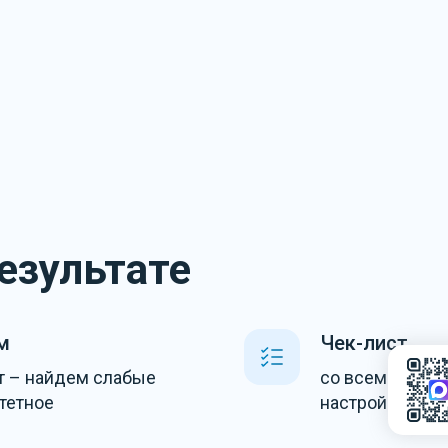
результате
м
Чек-лист
нт – найдем слабые
со всеми зада
тетное
настройке