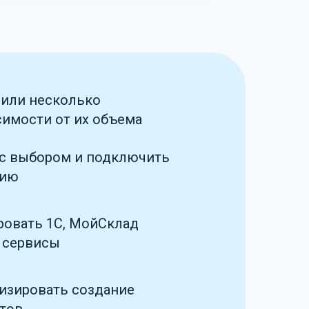
 или несколько
симости от их объема
с выбором и подключить
нию
ровать 1C, МойСклад
е сервисы
изировать создание