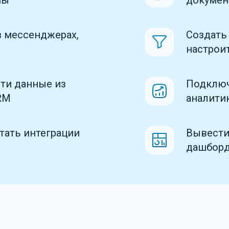
мы
докумен
в мессенджерах,
Создать
настрои
ти данные из
Подключ
RM
аналити
тать интеграции
Вывести
дашбор