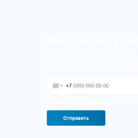
Интересно узн
Оставьте контакты — ответим
и расскажем, с чего стоит нач
+7
Отправляя форму путём нажатия на кнопку, я 
Отправить