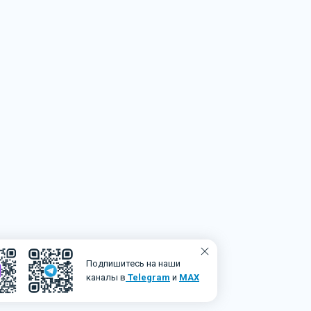
чами по вашей CRM и инструкции по
Подпишитесь на наши
каналы в
Telegram
и
MAX