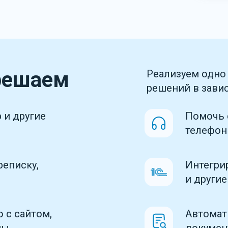
решаем
Реализуем одно
решений в зави
 и другие
Помочь 
телефо
реписку,
Интегри
и други
 с сайтом,
Автомат