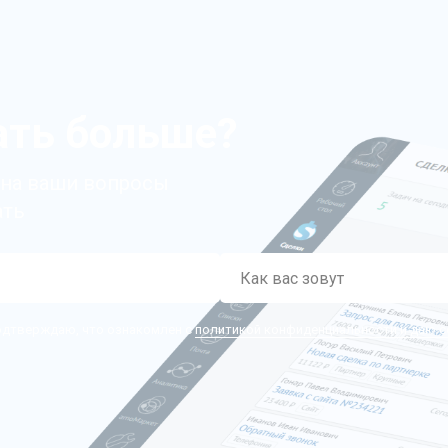
ать больше?
 на ваши вопросы
ать
подтверждаю, что ознакомлен с
политикой конфиденциальности и даю с