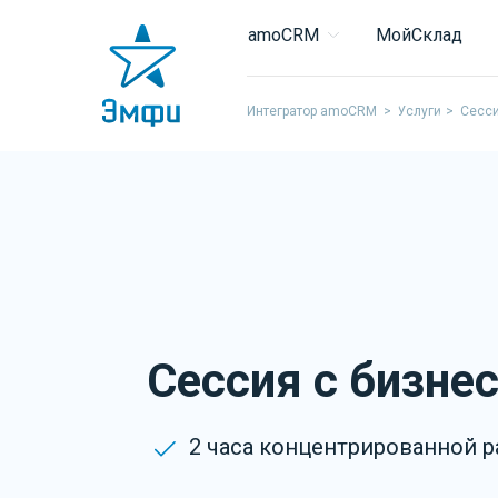
amoCRM
МойСклад
Интегратор amoCRM
>
Услуги
>
Сесси
Сессия с бизне
2 часа концентрированной 