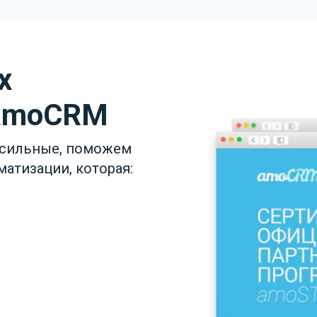
х
 amoCRM
 сильные, поможем
атизации, которая: