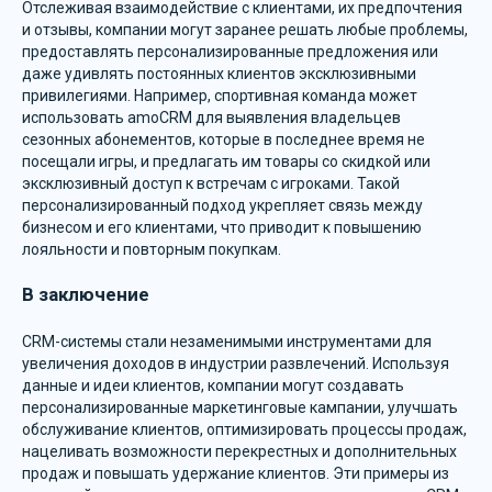
Отслеживая взаимодействие с клиентами, их предпочтения
и отзывы, компании могут заранее решать любые проблемы,
Настроим
предоставлять персонализированные предложения или
даже удивлять постоянных клиентов эксклюзивными
правильно все
привилегиями. Например, спортивная команда может
процессы в CRM
использовать amoCRM для выявления владельцев
сезонных абонементов, которые в последнее время не
посещали игры, и предлагать им товары со скидкой или
эксклюзивный доступ к встречам с игроками. Такой
+7
персонализированный подход укрепляет связь между
бизнесом и его клиентами, что приводит к повышению
лояльности и повторным покупкам.
В заключение
Отправляя форму путём нажатия на кнопку, я подтверждаю,
что ознакомлен с
политикой конфиденциальности и даю
согласие на обработку персональных данных
CRM-системы стали незаменимыми инструментами для
увеличения доходов в индустрии развлечений. Используя
Отправить
данные и идеи клиентов, компании могут создавать
персонализированные маркетинговые кампании, улучшать
обслуживание клиентов, оптимизировать процессы продаж,
нацеливать возможности перекрестных и дополнительных
продаж и повышать удержание клиентов. Эти примеры из