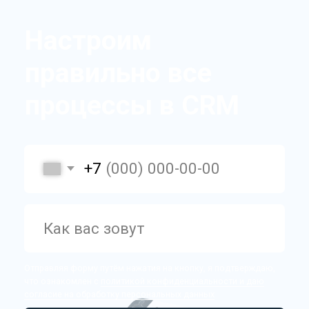
Полезное
amoCRM
Лицензии amoCRM
MAXeGRAM
Внедрение amoCRM
МойСклад
amoCRM за 5 дней
О компании
Подбор персонала
Статьи
Сопровождение amoCRM
Кейсы
Разработка виджетов
Контакты
Сессия с бизнес-
аналитиком
Виджеты
WhatsApp
Telegram
Время у клиента
Хранение звонков
HeadHunter (hh.ru)