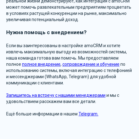
реальной жизни демонстрируют, как интеграция с amoCRM
может помочь развлекательным предприятиям процветать
в условиях растущей конкуренции на рынке, максимально
увеличивая потенциальный доход.
Нужна помощь с внедрением?
Если вы заинтересованы в настройке amoCRM и хотите
извлечь максимальную выгоду из возможностей системы,
наша команда готова вам помочь. Мы предоставляем
полное
полное внедрение
,
сопровождение и обучение
по
использованию системы, включая интеграцию с телефонией
+7 (495) 432-23-03
и мессенджерами (WhatsApp, Telegram) для удобной
коммуникации с клиентами.
Запишитесь на встречу с нашими менеджерами
и мы с
удовольствием расскажем вам все детали.
г. Москва, ул. Берзарина д. 36 стр 2
Ещё больше информации в нашем
Telegram.
Время работы
Пн-Пт: 09:00 - 18:00