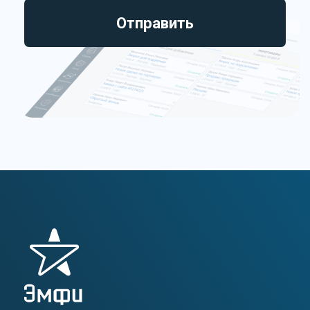
Интеграция с сайтами
Массовое копирование сделок
Поиск дублей
Все виджеты (47)
Политика конфиденциальности
ООО «Эмфи» © 2014 — 2026
Мы
используем файлы cookie
с целью
персонализации сервисов и повышения удобства
пользования веб-сайтом. Если вы не хотите
использовать файлы cookie, измените настройки
браузера. Используя этот сайт, заполняя формы,
обращаясь в мессенеджеры и чаты, позвонив
нам по телефону, вы соглашаетесь с
политикой
обработки персональных данных