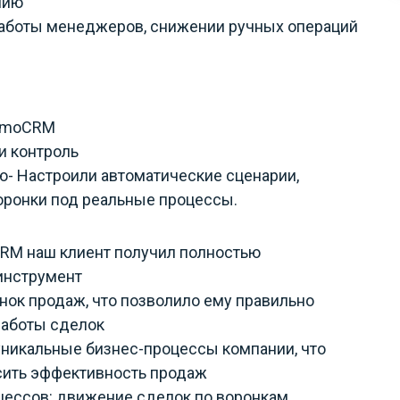
нию
работы менеджеров, снижении ручных операций
 amoCRM
и контроль
ю- Настроили автоматические сценарии,
оронки под реальные процессы.
CRM наш клиент получил полностью
инструмент
нок продаж, что позволило ему правильно
работы сделок
уникальные бизнес-процессы компании, что
сить эффективность продаж
цессов: движение сделок по воронкам,