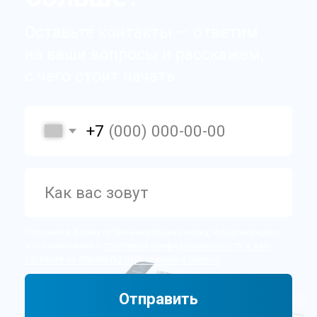
WhatsApp
Telegram
Время у клиента
Хранение звонков
HeadHunter (hh.ru)
Интеграция с сайтами
Массовое копирование сделок
Поиск дублей
Все виджеты (47)
Политика конфиденциальности
ООО «Эмфи» © 2014 — 2026
Мы
используем файлы cookie
с целью
персонализации сервисов и повышения удобства
пользования веб-сайтом. Если вы не хотите
использовать файлы cookie, измените настройки
браузера. Используя этот сайт, заполняя формы,