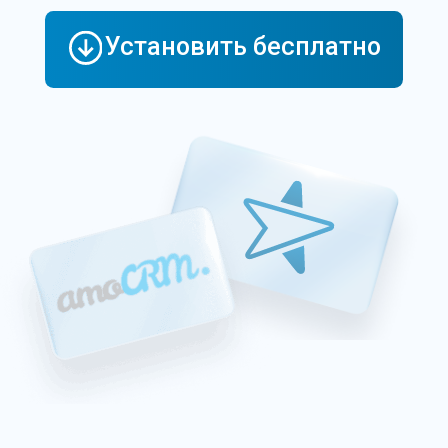
amoCRM
Виджеты
МойСклад
Не нужно искать куда
обратиться
Виджет предлагает быструю связь с
командой поддержки Эмфи прямо из
вашего профиля в amoCRM.