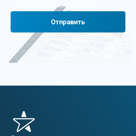
персонализации сервисов и повышения удобства
пользования веб-сайтом. Если вы не хотите
использовать файлы cookie, измените настройки
браузера. Используя этот сайт, заполняя формы,
обращаясь в мессенеджеры и чаты, позвонив
нам по телефону, вы соглашаетесь с
политикой
обработки персональных данных