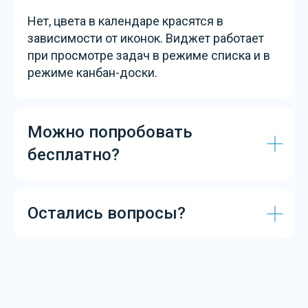
+7 (495) 432-23-03
Нет, цвета в календаре красятся в
зависимости от иконок. Виджет работает
при просмотре задач в режиме списка и в
режиме канбан-доски.
г. Москва, ул. Берзарина д. 36 стр 2
Время работы
Пн-Пт: 09:00 - 18:00
Можно попробовать
бесплатно?
Полезное
amoCRM
Лицензии amoCRM
MAXeGRAM
Внедрение amoCRM
МойСклад
Остались вопросы?
amoCRM за 5 дней
О компании
Подбор персонала
Статьи
Сопровождение amoCRM
Кейсы
Разработка виджетов
Контакты
Сессия с бизнес-
аналитиком