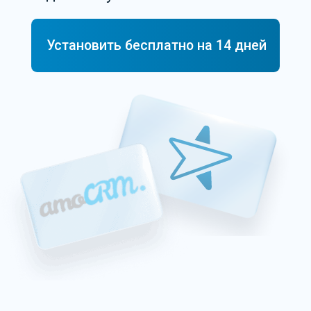
amoCRM
Виджеты
МойСклад
Зачем нужен виджет
Визуализация задач. Менеджеры
наглядно видят события дня и
быстро расставляют приоритеты.