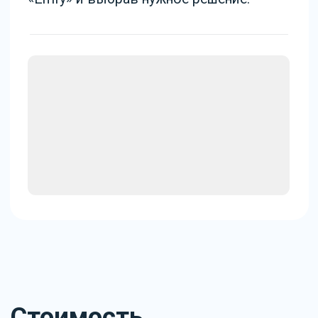
данные карты не нужно
Дарим виджеты при покупке
лицензии amoCRM через нас
При покупке лицензии amoCRM
через нас — месяц лицензии в
подарок
Частые вопросы