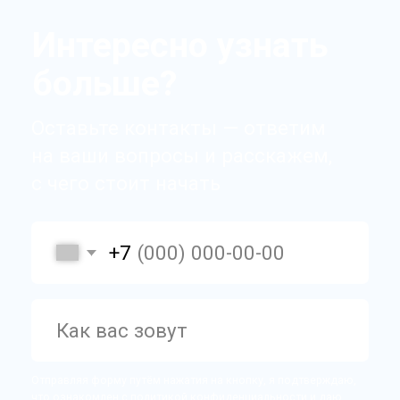
Виджеты
WhatsApp
Telegram
Время у клиента
Хранение звонков
HeadHunter (hh.ru)
Интеграция с сайтами
Массовое копирование сделок
Поиск дублей
Все виджеты (47)
Политика конфиденциальности
ООО «Эмфи» © 2014 — 2026
Мы
используем файлы cookie
с целью